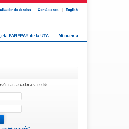
alizador de tiendas
Contáctenos
English
rjeta FAREPAY de la UTA
Mi cuenta
sesión para acceder a su pedido.
para iniciar sesión?