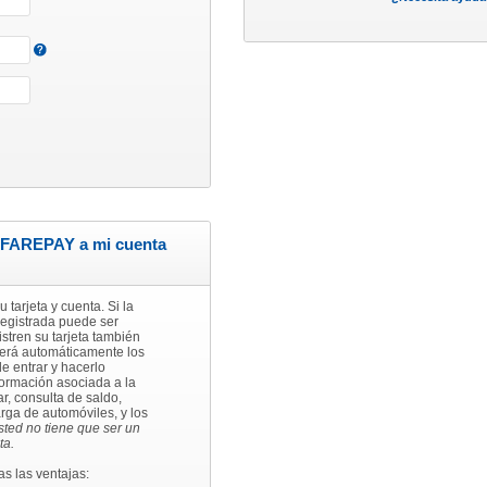
a FAREPAY a mi cuenta
 tarjeta y cuenta. Si la
 registrada puede ser
istren su tarjeta también
aerá automáticamente los
e entrar y hacerlo
ormación asociada a la
ar, consulta de saldo,
arga de automóviles, y los
ted no tiene que ser un
ta.
s las ventajas: