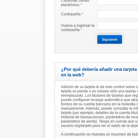
Confirmar correo
electrónico
*
Contraseña
*
Vuelva a ingresar la
contraseña
*
¿Por qué debería añadir una tarjet
en la web?
Adición de su tarjeta le da más control sobre su
tarjeta se pierde o es robado sólo una tarjeta
reemplazado. Los titulares de tarjetas que reg
puede configurar recarga automática que atr
fondos de su cuenta bancaria sin la molestia d
manualmente. Además, puede consultar la inf
tarjeta (por ejemplo, detalles de la cuenta titul
historial de transacciones, parámetros de rec
parámetros de alerta).
Tenga en cuenta que us
usuario registrado para ver el saldo de la tarje
A continuación se muestra un resumen de toda